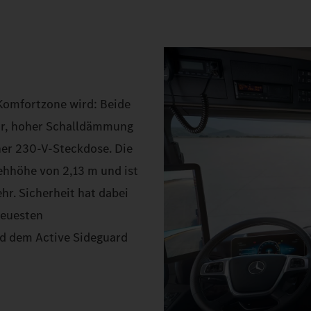
 Komfortzone wird: Beide
ur, hoher Schalldämmung
ner 230‑V‑Steckdose. Die
hhöhe von 2,13 m und ist
hr. Sicherheit hat dabei
neuesten
nd dem Active Sideguard