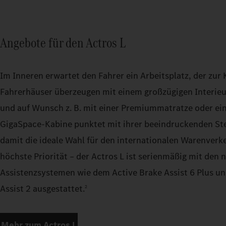
Angebote für den Actros L
Im Inneren erwartet den Fahrer ein Arbeitsplatz, der zur
Fahrerhäuser überzeugen mit einem großzügigen Interie
und auf Wunsch z. B. mit einer Premiummatratze oder ei
GigaSpace‑Kabine punktet mit ihrer beeindruckenden Ste
damit die ideale Wahl für den internationalen Warenverke
höchste Priorität – der Actros L ist serienmäßig mit den 
Assistenzsystemen wie dem Active Brake Assist 6 Plus u
Assist 2 ausgestattet.
2
Mehr zum Actros L