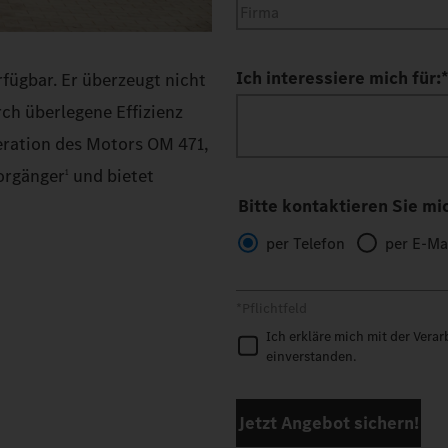
Ich interessiere mich für:
rfügbar. Er überzeugt nicht
ch überlegene Effizienz
eration des Motors OM 471,
orgänger
und bietet
1
Bitte kontaktieren Sie mi
per Telefon
per E-Ma
*Pflichtfeld
Ich erkläre mich mit der Vera
einverstanden.
Jetzt Angebot sichern!