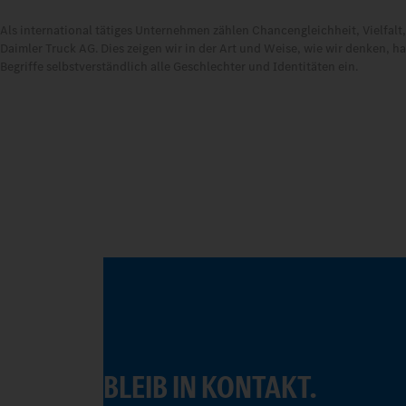
Als international tätiges Unternehmen zählen Chancengleichheit, Vielfa
Daimler Truck AG. Dies zeigen wir in der Art und Weise, wie wir denken, 
Begriffe selbstverständlich alle Geschlechter und Identitäten ein.
BLEIB IN KONTAKT.