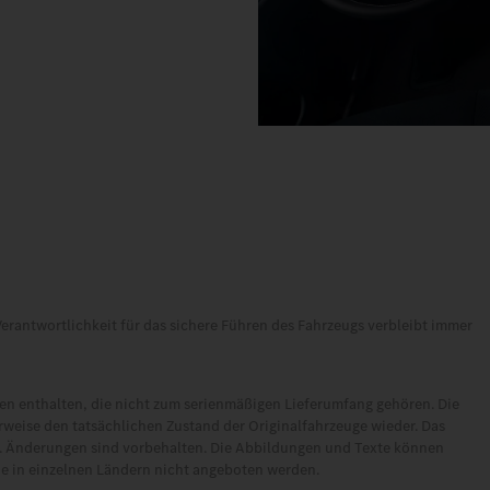
erantwortlichkeit für das sichere Führen des Fahrzeugs verbleibt immer
 enthalten, die nicht zum serienmäßigen Lieferumfang gehören. Die
weise den tatsächlichen Zustand der Originalfahrzeuge wieder. Das
. Änderungen sind vorbehalten. Die Abbildungen und Texte können
ie in einzelnen Ländern nicht angeboten werden.