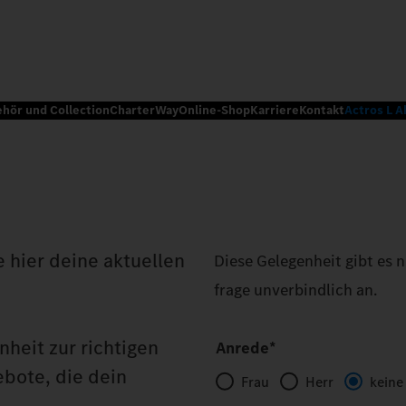
ehör und Collection
CharterWay
Online-Shop
Karriere
Kontakt
Actros L A
 hier deine aktuellen
Diese Gelegenheit gibt es 
frage unverbindlich an.
heit zur richtigen
Anrede*
ebote, die dein
Frau
Herr
keine